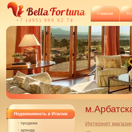
Главная
Ус
+7 (495) 999 02 74
м.Арбатск
Недвижимость в Италии
продажа
Интернет магази
→
аренда